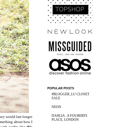
POPULAR POSTS
#BLOGGER_LU CLOSET
SALE
NEON
DAHLIA - 8 FOUBERTS
they would last longer
PLACE, LONDON
omething about how I
with outfits like
this