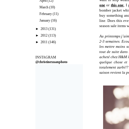
April
(12)
one
or
this one
, I
March
(10)
bomber jacket whi
February
(11)
buy something and 
January
(16)
line. Does this ev
season sale items 
►
2013
(131)
►
2012
(113)
Au printemps j’aime
2-3 semaines. Ecou
►
2011
(146)
les mettre moins s
tout de suite dans
acheté chez H&M il
INSTAGRAM
@christinexuanphoto
quelque chose et 
totalement zarbi!? 
saison revient la p