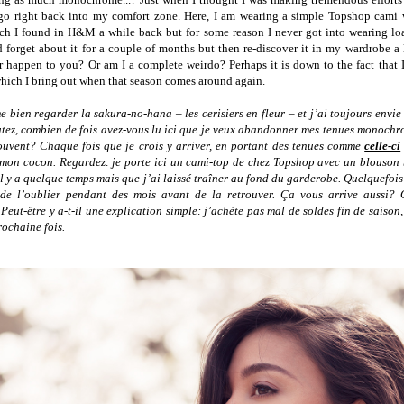
 go right back into my comfort zone. Here, I am wearing a simple Topshop cami 
ch I found in H&M a while back but for some reason I never got into wearing loa
forget about it for a couple of months but then re-discover it in my wardrobe a 
er happen to you? Or am I a complete weirdo? Perhaps it is down to the fact that I 
which I bring out when that season comes around again.
 bien regarder la sakura-no-hana – les cerisiers en fleur – et j’ai toujours envie
tez, combien de fois avez-vous lu ici que je veux abandonner mes tenues monoch
ouvent? Chaque fois que je crois y arriver, en portant des tenues comme
celle-ci
 mon cocon. Regardez: je porte ici un cami-top de chez Topshop avec un blouson 
 y a quelque temps mais que j’ai laissé traîner au fond du garderobe. Quelquefois 
de l’oublier pendant des mois avant de la retrouver. Ça vous arrive aussi? 
Peut-être y a-t-il une explication simple: j’achète pas mal de soldes fin de saison
rochaine fois.