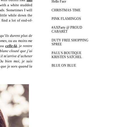
Hello Face
with a white studded
ds. Sometimes I will
CHRISTMAS TIME
little while down the
PINK FLAMINGOS
find a lot of end-of-
#AXParty @ PROUD
CABARET
 qu’ils durent plus de
DUTY FREE SHOPPING
romes, ou au moins me
SPREE
ou
celle-là
, je rentre
blanc clouté que j’ai
PAUL'S BOUTIQUE
il m’arrive d’acheter
KRISTEN SATCHEL
Ou bien moi, je suis
BLUE ON BLUE
, que je sors quand la