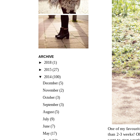
ARCHIVE
►
2018
(1)
►
2015
(27)
▼
2014
(100)
December
(5)
November
(2)
October
(3)
September
(3)
August
(5)
July
(9)
June
(7)
One of my favourite
May
(17)
than 2-3 weeks! O
want to stop weari